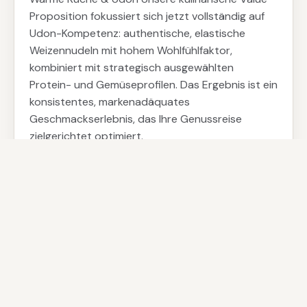
Proposition fokussiert sich jetzt vollständig auf
Udon-Kompetenz: authentische, elastische
Weizennudeln mit hohem Wohlfühlfaktor,
kombiniert mit strategisch ausgewählten
Protein- und Gemüseprofilen. Das Ergebnis ist ein
konsistentes, markenadäquates
Geschmackserlebnis, das Ihre Genussreise
zielgerichtet optimiert.
Aromatisch & vielseitig
All You Can Eat & Drink
Weihnachtsspecial im Dezember – gerne nehmen
wir Ihre Reservierung entgegen.
Telefon: 02043 982 253 8